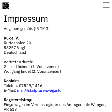
Impressum
Angaben gemäß § 5 TMG:
Kuk e. V.
Rutteshalde 20
88267 Vogt
Deutschland
Vertreten durch:
Gisela Löchner (1. Vorsitzende)
Wolfgang Endel (2. Vorsitzender)
Kontakt:
Telefon: 07529/1416
E-Mail:
mail
@skulpturenweg
.info
Registereintrag:
Eingetragen im Vereinsregister des Amtsgerichts Wangen,
VR 513